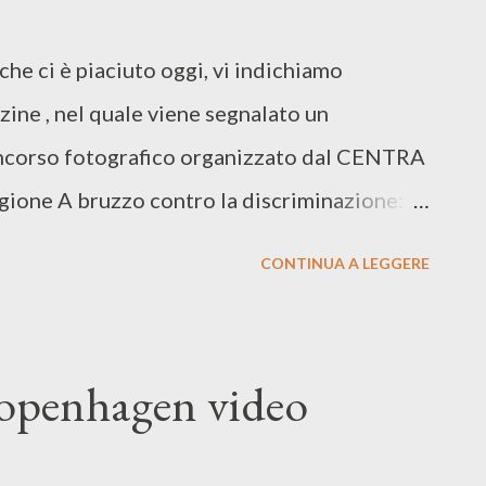
che ci è piaciuto oggi, vi indichiamo
zine , nel quale viene segnalato un
ncorso fotografico organizzato dal CENTRA
 egione A bruzzo contro la discriminazione:
icano tempo ed energie per i diritti e
CONTINUA A LEGGERE
nieri in Abruzzo e in Italia e considerano la
un Paese dinamico e aperto. Per questo
fare una foto di questa preziosa realtà in
Copenhagen video
eggere con cura.