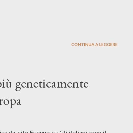
CONTINUA A LEGGERE
 più geneticamente
ropa
iva dal sito Eunews.it : Gli italiani sono il