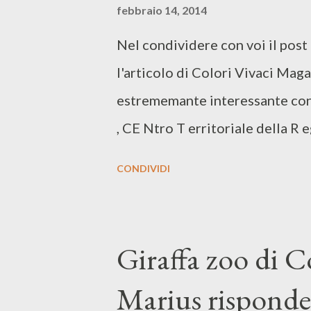
febbraio 14, 2014
Nel condividere con voi il post 
l'articolo di Colori Vivaci Maga
estrememante interessante co
, CE Ntro T erritoriale della R
Sappiamo che tante persone ded
CONDIVIDI
l’integrazione dei cittadini stra
diversità come espressione di 
motivo, invitiamo i cittadini a 
Giraffa zoo di 
movimento . Continua qui , da l
Marius risponde