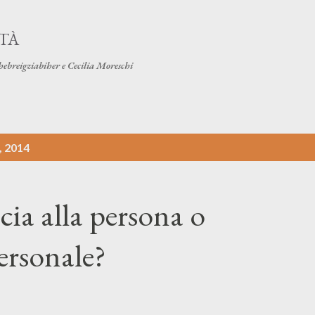
Passa ai contenuti principali
ITÀ
hebreigziabiher e Cecilia Moreschi
, 2014
cia alla persona o
ersonale?