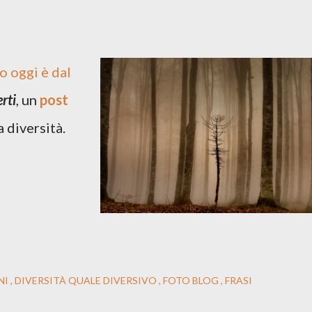
to oggi è dal
rti
, un
post
 diversità.
NI
DIVERSITÀ QUALE DIVERSIVO
FOTO BLOG
FRASI