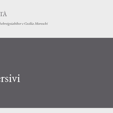
Passa ai contenuti principali
ITÀ
hebreigziabiher e Cecilia Moreschi
rsivi