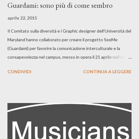
Guardami: sono più di come sembro
aprile 22, 2015
Il Comitato sulla diversità e i Graphic designer dell’Università del
Maryland hanno collaborato per creare il progetto SeeMe
(Guardami) per favorire la comunicazione interculturale e la
consapevolezza nel campus, messo in opera il 21 aprile nell'atrio
dell'istituto. Nella foto potete osservare Johanna DeGuzman e
CONDIVIDI
CONTINUA A LEGGERE
Hassan Agyei sfogliare le decine di etichette rosse con le
scritte impresse. Il retro di ogni etichetta contiene la dicitura
"See Me", mentre la parte anteriore mostra uno dei tanti modi
con i quali gli studenti dell’università hanno raccontato come
desideravano vedere oltre il loro aspetto fisico. Ad esempio: Un
uguale, Un alleato per gli LGBTQ, Bionda e intelligente, ecc. E voi
cosa avreste scritto? Qui l’intero articolo.