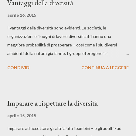
Vantaggi della diversità
aprile 16, 2015
I vantaggi della diversità sono evidenti. Le società, le
organizzazioni e i luoghi di lavoro diversificati hanno una
maggiore probabilità di prosperare – così come i più diversi
ambienti della natura già fanno. I gruppi eterogenei si
impegnano in un 'conflitto creativo', che porta ad un migliore
CONDIVIDI
CONTINUA A LEGGERE
processo decisionale, introduce nuove idee in discussione e
aumenta la creatività e l'innovazione. I gruppi diversi generano
risorse difficili da imitare altrimenti, che portano a un vantaggio
competitivo. Ma la diversità spesso non è come dovrebbe
Imparare a rispettare la diversità
essere nei luoghi di lavoro o nelle comunità e nella ricerca e i
risultati suggeriscono che sarebbe meglio il contrario. Le
aprile 15, 2015
persone tendono a trovare più facile associarsi con persone
Imparare ad accettare gli altri aiuta i bambini – e gli adulti - ad
affini. Forse perché rappresentano meno una sfida per le nostre