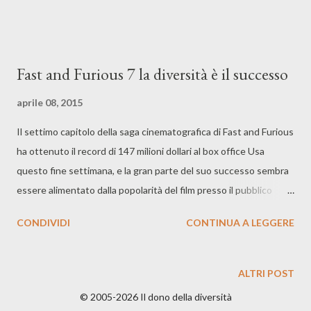
famiglie omosessuali, e anche bandiere da più paesi,
permettendo alle persone di mostrarsi con orgoglio . Qui il resto
dell’articolo.
Fast and Furious 7 la diversità è il successo
aprile 08, 2015
Il settimo capitolo della saga cinematografica di Fast and Furious
ha ottenuto il record di 147 milioni dollari al box office Usa
questo fine settimana, e la gran parte del suo successo sembra
essere alimentato dalla popolarità del film presso il pubblico
cosiddetto di minoranza. Un vasto 75% di coloro che hanno visto
CONDIVIDI
CONTINUA A LEGGERE
il film in questo fine settimana appartengono a minoranze.
Questo include gli ispanici, che al 37% costituiscono la
maggioranza degli spettatori del film. Solo il 25% del pubblico del
ALTRI POST
film tra i bianchi, mentre il 24% è afro-americano e il 10%
© 2005-2026 Il dono della diversità
asiatico. La serie Fast and Furious ha sempre incluso un grande