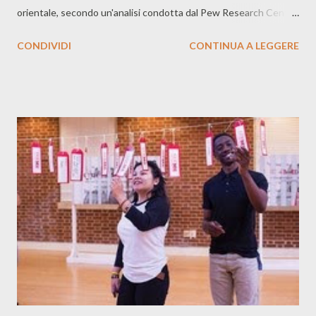
orientale, secondo un'analisi condotta dal Pew Research Center.
Si tratta di un cambiamento in linea con quello che i demografi si
CONDIVIDI
CONTINUA A LEGGERE
aspettavano. "Nel 2044, la maggior parte degli Stati Uniti, più
della metà della popolazione, sarà qualcosa di diverso dal
‘bianco’”, ha dichiarato William Frey, demografo alla Brookings
Institution e autore del libro Diversity Explosion. "Non ci sarà
alcun gruppo che sarà effettivamente una maggioranza nel
2044." Finalmente la maggioranza saranno solo gli umani ,
aggiungiamo noi. Qui l’intero articolo.