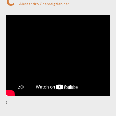
C
Alessandro Ghebreigziabiher
)