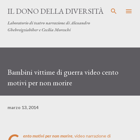
Passa ai contenuti principali
IL DONO DELLA DIVERSITÀ
Laboratorio di teatro narrazione di Alessandro
Ghebreigziabiher e Cecilia Moreschi
Bambini vittime di guerra video cento
motivi per non morire
marzo 13, 2014
ento motivi per non morire
, video narrazione di