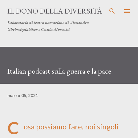
Passa ai contenuti principali
IL DONO DELLA DIVERSITÀ
Laboratorio di teatro narrazione di Alessandro
Ghebreigziabiher e Cecilia Moreschi
Italian podcast sulla guerra e la pace
marzo 05, 2021
C
osa possiamo fare, noi singoli