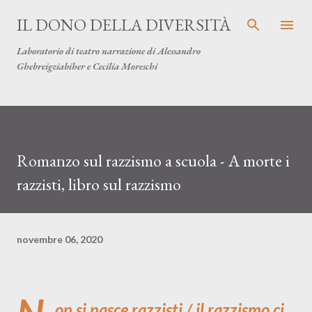
Passa ai contenuti principali
IL DONO DELLA DIVERSITÀ
Laboratorio di teatro narrazione di Alessandro
Ghebreigziabiher e Cecilia Moreschi
Romanzo sul razzismo a scuola - A morte i
razzisti, libro sul razzismo
novembre 06, 2020
on si nasce razzisti / il razzismo ci