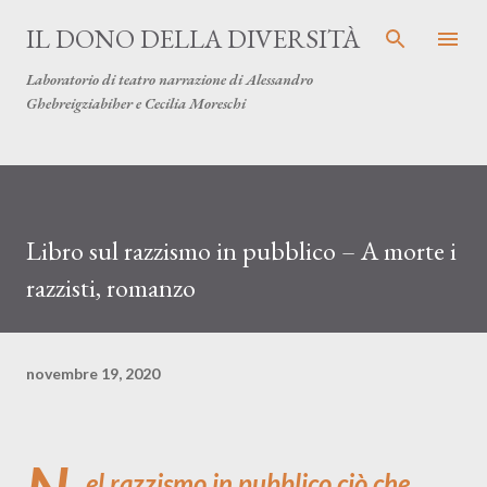
Passa ai contenuti principali
IL DONO DELLA DIVERSITÀ
Laboratorio di teatro narrazione di Alessandro
Ghebreigziabiher e Cecilia Moreschi
Libro sul razzismo in pubblico – A morte i
razzisti, romanzo
novembre 19, 2020
el razzismo in pubblico ciò che