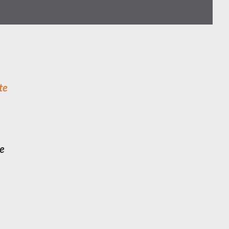
te
ze