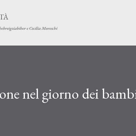
Passa ai contenuti principali
ITÀ
hebreigziabiher e Cecilia Moreschi
ione nel giorno dei bambi