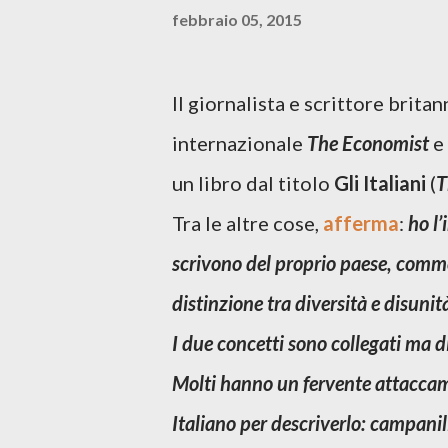
febbraio 05, 2015
Il giornalista e scrittore brita
internazionale
The
Economist
e
un libro dal titolo
Gli Italiani
(
T
Tra le altre cose,
afferma
:
ho l’
scrivono del proprio paese, comm
distinzione tra
diversità
e
disunit
I due concetti sono collegati ma di
Molti hanno un fervente attaccame
Italiano per descriverlo: campani