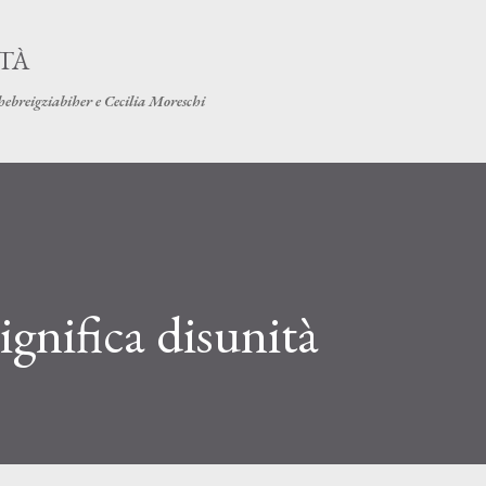
Passa ai contenuti principali
ITÀ
hebreigziabiher e Cecilia Moreschi
ignifica disunità